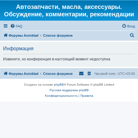
Автозапчасти, масла, аксессуары.
Обсуждение, комментарии, рекомендации
FAQ
Вход
П
Форумы Autoklad
Список форумов
о
Информация
и
с
Извините, но конференция в настоящий момент недоступна
к
Форумы Autoklad
Список форумов
Часовой пояс:
UTC+03:00
Создано на основе
phpBB
® Forum Software © phpBB Limited
Русская поддержка phpBB
Конфиденциальность
|
Правила