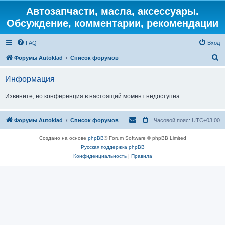
Автозапчасти, масла, аксессуары.
Обсуждение, комментарии, рекомендации
FAQ
Вход
П
Форумы Autoklad
Список форумов
о
Информация
и
с
Извините, но конференция в настоящий момент недоступна
к
Форумы Autoklad
Список форумов
Часовой пояс:
UTC+03:00
Создано на основе
phpBB
® Forum Software © phpBB Limited
Русская поддержка phpBB
Конфиденциальность
|
Правила