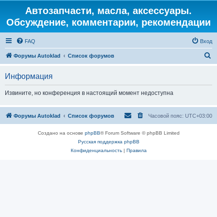
Автозапчасти, масла, аксессуары.
Обсуждение, комментарии, рекомендации
FAQ
Вход
П
Форумы Autoklad
Список форумов
о
Информация
и
с
Извините, но конференция в настоящий момент недоступна
к
Форумы Autoklad
Список форумов
Часовой пояс:
UTC+03:00
Создано на основе
phpBB
® Forum Software © phpBB Limited
Русская поддержка phpBB
Конфиденциальность
|
Правила