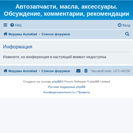
Автозапчасти, масла, аксессуары.
Обсуждение, комментарии, рекомендации
FAQ
Вход
П
Форумы Autoklad
Список форумов
о
Информация
и
с
Извините, но конференция в настоящий момент недоступна
к
Форумы Autoklad
Список форумов
Часовой пояс:
UTC+03:00
Создано на основе
phpBB
® Forum Software © phpBB Limited
Русская поддержка phpBB
Конфиденциальность
|
Правила