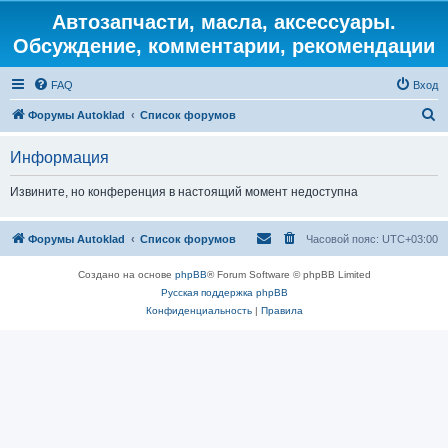
Автозапчасти, масла, аксессуары.
Обсуждение, комментарии, рекомендации
FAQ
Вход
П
Форумы Autoklad
Список форумов
о
Информация
и
с
Извините, но конференция в настоящий момент недоступна
к
Форумы Autoklad
Список форумов
Часовой пояс:
UTC+03:00
Создано на основе
phpBB
® Forum Software © phpBB Limited
Русская поддержка phpBB
Конфиденциальность
|
Правила