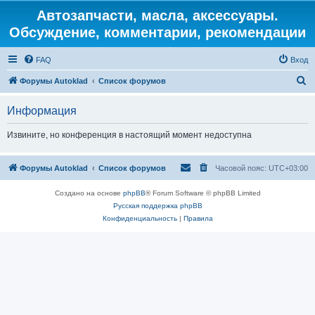
Автозапчасти, масла, аксессуары.
Обсуждение, комментарии, рекомендации
FAQ
Вход
П
Форумы Autoklad
Список форумов
о
Информация
и
с
Извините, но конференция в настоящий момент недоступна
к
Форумы Autoklad
Список форумов
Часовой пояс:
UTC+03:00
Создано на основе
phpBB
® Forum Software © phpBB Limited
Русская поддержка phpBB
Конфиденциальность
|
Правила