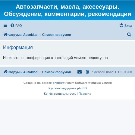
Автозапчасти, масла, аксессуары.
Обсуждение, комментарии, рекомендации
FAQ
Вход
П
Форумы Autoklad
Список форумов
о
Информация
и
с
Извините, но конференция в настоящий момент недоступна
к
Форумы Autoklad
Список форумов
Часовой пояс:
UTC+03:00
Создано на основе
phpBB
® Forum Software © phpBB Limited
Русская поддержка phpBB
Конфиденциальность
|
Правила