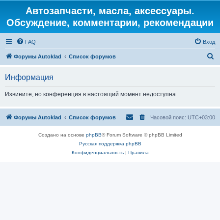
Автозапчасти, масла, аксессуары.
Обсуждение, комментарии, рекомендации
FAQ
Вход
П
Форумы Autoklad
Список форумов
о
Информация
и
с
Извините, но конференция в настоящий момент недоступна
к
Форумы Autoklad
Список форумов
Часовой пояс:
UTC+03:00
Создано на основе
phpBB
® Forum Software © phpBB Limited
Русская поддержка phpBB
Конфиденциальность
|
Правила