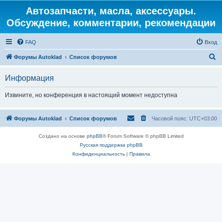
Автозапчасти, масла, аксессуары.
Обсуждение, комментарии, рекомендации
FAQ
Вход
П
Форумы Autoklad
Список форумов
о
Информация
и
с
Извините, но конференция в настоящий момент недоступна
к
Форумы Autoklad
Список форумов
Часовой пояс:
UTC+03:00
Создано на основе
phpBB
® Forum Software © phpBB Limited
Русская поддержка phpBB
Конфиденциальность
|
Правила