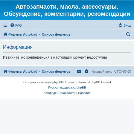
Автозапчасти, масла, аксессуары.
Обсуждение, комментарии, рекомендации
FAQ
Вход
П
Форумы Autoklad
Список форумов
о
Информация
и
с
Извините, но конференция в настоящий момент недоступна
к
Форумы Autoklad
Список форумов
Часовой пояс:
UTC+03:00
Создано на основе
phpBB
® Forum Software © phpBB Limited
Русская поддержка phpBB
Конфиденциальность
|
Правила