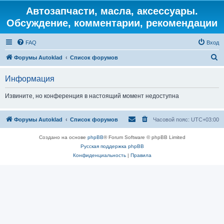
Автозапчасти, масла, аксессуары.
Обсуждение, комментарии, рекомендации
FAQ
Вход
П
Форумы Autoklad
Список форумов
о
Информация
и
с
Извините, но конференция в настоящий момент недоступна
к
Форумы Autoklad
Список форумов
Часовой пояс:
UTC+03:00
Создано на основе
phpBB
® Forum Software © phpBB Limited
Русская поддержка phpBB
Конфиденциальность
|
Правила