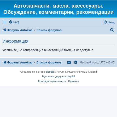
Автозапчасти, масла, аксессуары.
Обсуждение, комментарии, рекомендации
FAQ
Вход
П
Форумы Autoklad
Список форумов
о
Информация
и
с
Извините, но конференция в настоящий момент недоступна
к
Форумы Autoklad
Список форумов
Часовой пояс:
UTC+03:00
Создано на основе
phpBB
® Forum Software © phpBB Limited
Русская поддержка phpBB
Конфиденциальность
|
Правила