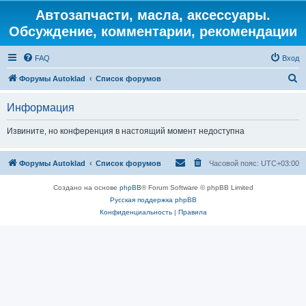
Автозапчасти, масла, аксессуары.
Обсуждение, комментарии, рекомендации
FAQ
Вход
П
Форумы Autoklad
Список форумов
о
Информация
и
с
Извините, но конференция в настоящий момент недоступна
к
Форумы Autoklad
Список форумов
Часовой пояс:
UTC+03:00
Создано на основе
phpBB
® Forum Software © phpBB Limited
Русская поддержка phpBB
Конфиденциальность
|
Правила