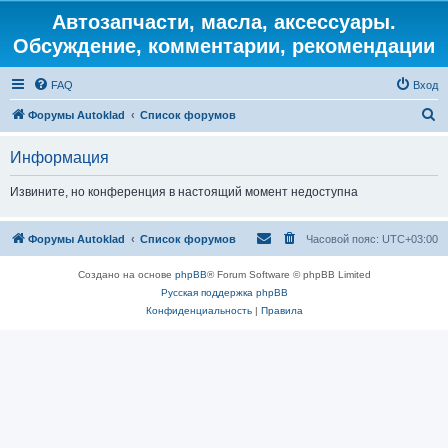
Автозапчасти, масла, аксессуары.
Обсуждение, комментарии, рекомендации
FAQ
Вход
П
Форумы Autoklad
Список форумов
о
Информация
и
с
Извините, но конференция в настоящий момент недоступна
к
Форумы Autoklad
Список форумов
Часовой пояс:
UTC+03:00
Создано на основе
phpBB
® Forum Software © phpBB Limited
Русская поддержка phpBB
Конфиденциальность
|
Правила