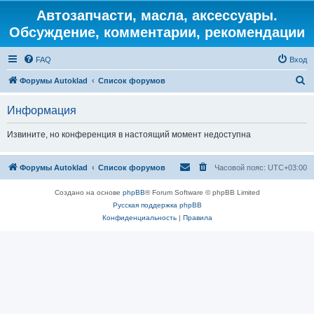
Автозапчасти, масла, аксессуары.
Обсуждение, комментарии, рекомендации
FAQ
Вход
П
Форумы Autoklad
Список форумов
о
Информация
и
с
Извините, но конференция в настоящий момент недоступна
к
Форумы Autoklad
Список форумов
Часовой пояс:
UTC+03:00
Создано на основе
phpBB
® Forum Software © phpBB Limited
Русская поддержка phpBB
Конфиденциальность
|
Правила