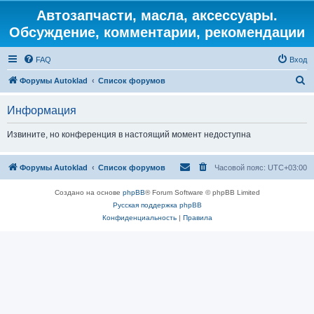
Автозапчасти, масла, аксессуары.
Обсуждение, комментарии, рекомендации
FAQ
Вход
П
Форумы Autoklad
Список форумов
о
Информация
и
с
Извините, но конференция в настоящий момент недоступна
к
Форумы Autoklad
Список форумов
Часовой пояс:
UTC+03:00
Создано на основе
phpBB
® Forum Software © phpBB Limited
Русская поддержка phpBB
Конфиденциальность
|
Правила