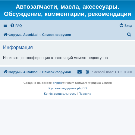
Автозапчасти, масла, аксессуары.
Обсуждение, комментарии, рекомендации
FAQ
Вход
П
Форумы Autoklad
Список форумов
о
Информация
и
с
Извините, но конференция в настоящий момент недоступна
к
Форумы Autoklad
Список форумов
Часовой пояс:
UTC+03:00
Создано на основе
phpBB
® Forum Software © phpBB Limited
Русская поддержка phpBB
Конфиденциальность
|
Правила