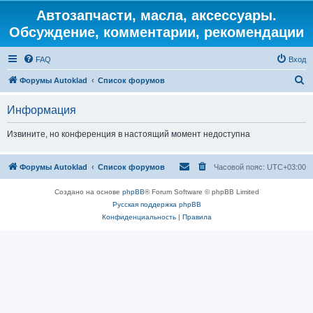
Автозапчасти, масла, аксессуары.
Обсуждение, комментарии, рекомендации
FAQ
Вход
П
Форумы Autoklad
Список форумов
о
Информация
и
с
Извините, но конференция в настоящий момент недоступна
к
Форумы Autoklad
Список форумов
Часовой пояс:
UTC+03:00
Создано на основе
phpBB
® Forum Software © phpBB Limited
Русская поддержка phpBB
Конфиденциальность
|
Правила