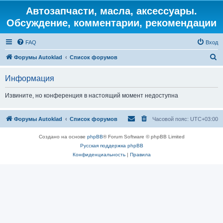
Автозапчасти, масла, аксессуары.
Обсуждение, комментарии, рекомендации
FAQ
Вход
П
Форумы Autoklad
Список форумов
о
Информация
и
с
Извините, но конференция в настоящий момент недоступна
к
Форумы Autoklad
Список форумов
Часовой пояс:
UTC+03:00
Создано на основе
phpBB
® Forum Software © phpBB Limited
Русская поддержка phpBB
Конфиденциальность
|
Правила