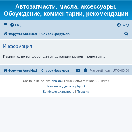
Автозапчасти, масла, аксессуары.
Обсуждение, комментарии, рекомендации
FAQ
Вход
П
Форумы Autoklad
Список форумов
о
Информация
и
с
Извините, но конференция в настоящий момент недоступна
к
Форумы Autoklad
Список форумов
Часовой пояс:
UTC+03:00
Создано на основе
phpBB
® Forum Software © phpBB Limited
Русская поддержка phpBB
Конфиденциальность
|
Правила