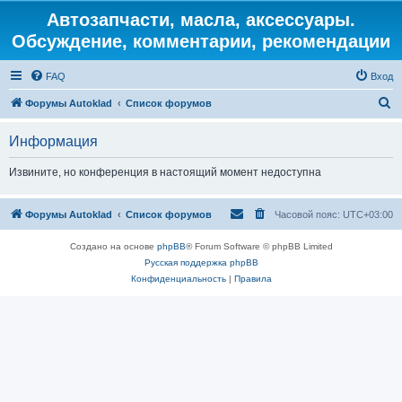
Автозапчасти, масла, аксессуары.
Обсуждение, комментарии, рекомендации
FAQ
Вход
П
Форумы Autoklad
Список форумов
о
Информация
и
с
Извините, но конференция в настоящий момент недоступна
к
Форумы Autoklad
Список форумов
Часовой пояс:
UTC+03:00
Создано на основе
phpBB
® Forum Software © phpBB Limited
Русская поддержка phpBB
Конфиденциальность
|
Правила