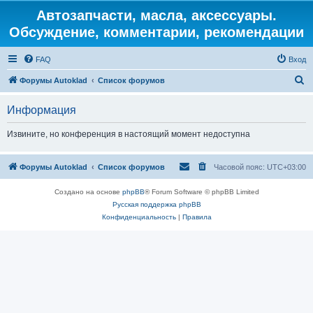
Автозапчасти, масла, аксессуары.
Обсуждение, комментарии, рекомендации
FAQ
Вход
П
Форумы Autoklad
Список форумов
о
Информация
и
с
Извините, но конференция в настоящий момент недоступна
к
Форумы Autoklad
Список форумов
Часовой пояс:
UTC+03:00
Создано на основе
phpBB
® Forum Software © phpBB Limited
Русская поддержка phpBB
Конфиденциальность
|
Правила