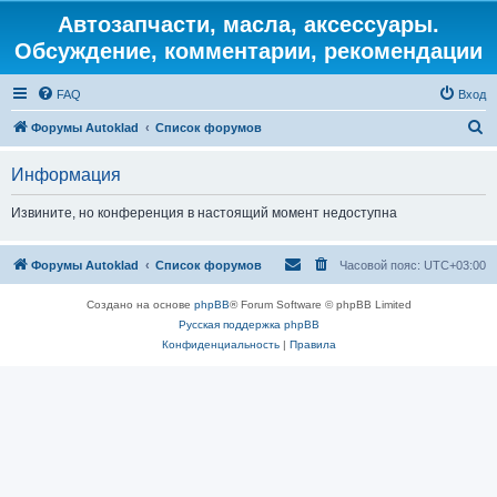
Автозапчасти, масла, аксессуары.
Обсуждение, комментарии, рекомендации
FAQ
Вход
П
Форумы Autoklad
Список форумов
о
Информация
и
с
Извините, но конференция в настоящий момент недоступна
к
Форумы Autoklad
Список форумов
Часовой пояс:
UTC+03:00
Создано на основе
phpBB
® Forum Software © phpBB Limited
Русская поддержка phpBB
Конфиденциальность
|
Правила