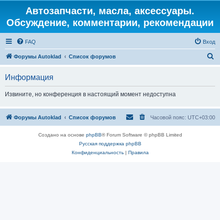
Автозапчасти, масла, аксессуары.
Обсуждение, комментарии, рекомендации
FAQ
Вход
П
Форумы Autoklad
Список форумов
о
Информация
и
с
Извините, но конференция в настоящий момент недоступна
к
Форумы Autoklad
Список форумов
Часовой пояс:
UTC+03:00
Создано на основе
phpBB
® Forum Software © phpBB Limited
Русская поддержка phpBB
Конфиденциальность
|
Правила