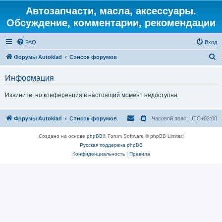
Автозапчасти, масла, аксессуары.
Обсуждение, комментарии, рекомендации
FAQ
Вход
П
Форумы Autoklad
Список форумов
о
Информация
и
с
Извините, но конференция в настоящий момент недоступна
к
Форумы Autoklad
Список форумов
Часовой пояс:
UTC+03:00
Создано на основе
phpBB
® Forum Software © phpBB Limited
Русская поддержка phpBB
Конфиденциальность
|
Правила