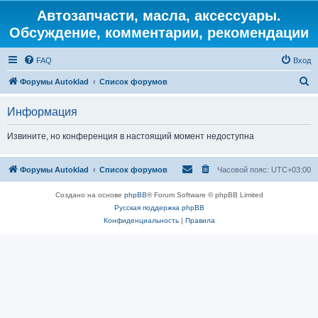
Автозапчасти, масла, аксессуары.
Обсуждение, комментарии, рекомендации
FAQ
Вход
П
Форумы Autoklad
Список форумов
о
Информация
и
с
Извините, но конференция в настоящий момент недоступна
к
Форумы Autoklad
Список форумов
Часовой пояс:
UTC+03:00
Создано на основе
phpBB
® Forum Software © phpBB Limited
Русская поддержка phpBB
Конфиденциальность
|
Правила