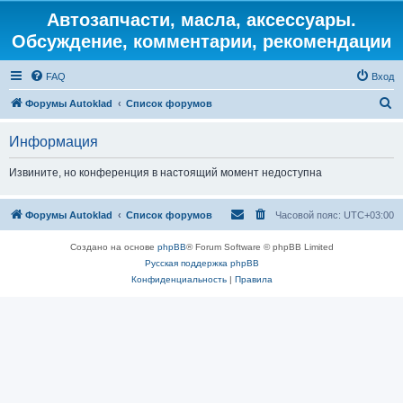
Автозапчасти, масла, аксессуары.
Обсуждение, комментарии, рекомендации
FAQ
Вход
П
Форумы Autoklad
Список форумов
о
Информация
и
с
Извините, но конференция в настоящий момент недоступна
к
Форумы Autoklad
Список форумов
Часовой пояс:
UTC+03:00
Создано на основе
phpBB
® Forum Software © phpBB Limited
Русская поддержка phpBB
Конфиденциальность
|
Правила