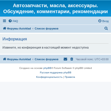
Автозапчасти, масла, аксессуары.
Обсуждение, комментарии, рекомендации
FAQ
Вход
П
Форумы Autoklad
Список форумов
о
Информация
и
с
Извините, но конференция в настоящий момент недоступна
к
Форумы Autoklad
Список форумов
Часовой пояс:
UTC+03:00
Создано на основе
phpBB
® Forum Software © phpBB Limited
Русская поддержка phpBB
Конфиденциальность
|
Правила