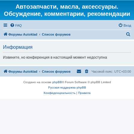
Автозапчасти, масла, аксессуары.
Обсуждение, комментарии, рекомендации
FAQ
Вход
П
Форумы Autoklad
Список форумов
о
Информация
и
с
Извините, но конференция в настоящий момент недоступна
к
Форумы Autoklad
Список форумов
Часовой пояс:
UTC+03:00
Создано на основе
phpBB
® Forum Software © phpBB Limited
Русская поддержка phpBB
Конфиденциальность
|
Правила